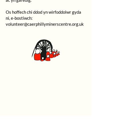
ac yn garedig.
Os hoffech chi ddod yn wirfoddolwr gyda
ni, e-bostiwch:
volunteer@caerphillyminerscentre.org.uk
Canolfan Glowyr Caerffili
Heol Watford, Caerffili CF83 1BJ
029 2167 4242
General
Home
What's On
Events