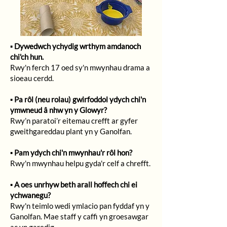
▪️
Dywedwch ychydig wrthym amdanoch
chi'ch hun.
Rwy'n ferch 17 oed sy'n mwynhau drama a
sioeau cerdd.
▪️
Pa rôl (neu rolau) gwirfoddol ydych chi'n
ymwneud â nhw yn y Glowyr?
Rwy’n paratoi’r eitemau crefft ar gyfer
gweithgareddau plant yn y Ganolfan.
▪️
Pam ydych chi'n mwynhau'r rôl hon?
Rwy'n mwynhau helpu gyda'r celf a chrefft.
▪️
A oes unrhyw beth arall hoffech chi ei
ychwanegu?
Rwy'n teimlo wedi ymlacio pan fyddaf yn y
Ganolfan. Mae staff y caffi yn groesawgar