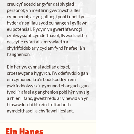
creu cyfleoedd ar gyfer datblygiad
personol; yn meithrin gwytnwch a lles
cymunedol; ac yn galluogi pobl i ennill yr
hyder a'r sgiliau sydd eu hangen i gyflawni
eu potensial. Rydym yn gwerthfawrogi
cynhwysiant cymdeithasol, llywodraethu
da, cyfle cyfartal, amrywiaeth a
chyfrifoldeb ar y cyd am fynd i'r afael â'n
hanghenion.
Ein her yw cynnal adeilad diogel,
croesawgar a hygyrch, i’w ddefnyddio gan
ein cymuned, tra’n buddsoddi yn ein
gwirfoddolwyr a’r gymuned ehangach, gan
fynd i’r afael ag anghenion pobl hŷn ynysig
a rhieni ifanc, gweithredu ar y newid yn yr
hinsawdd, dathlu ein treftadaeth
gymdeithasol, a chyflawni llesiant.
Ein Hanes