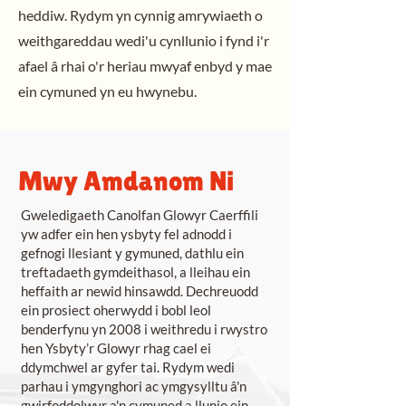
heddiw. Rydym yn cynnig amrywiaeth o
weithgareddau wedi'u cynllunio i fynd i'r
afael â rhai o'r heriau mwyaf enbyd y mae
ein cymuned yn eu hwynebu.
Mwy Amdanom Ni
Gweledigaeth Canolfan Glowyr Caerffili
yw adfer ein hen ysbyty fel adnodd i
gefnogi llesiant y gymuned, dathlu ein
treftadaeth gymdeithasol, a lleihau ein
heffaith ar newid hinsawdd. Dechreuodd
ein prosiect oherwydd i bobl leol
benderfynu yn 2008 i weithredu i rwystro
hen Ysbyty’r Glowyr rhag cael ei
ddymchwel ar gyfer tai. Rydym wedi
parhau i ymgynghori ac ymgysylltu â'n
gwirfoddolwyr a'n cymuned a llunio ein