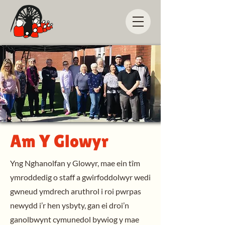
Am Y Glowyr
Yng Nghanolfan y Glowyr, mae ein tîm
ymroddedig o staff a gwirfoddolwyr wedi
gwneud ymdrech aruthrol i roi pwrpas
newydd i’r hen ysbyty, gan ei droi’n
ganolbwynt cymunedol bywiog y mae