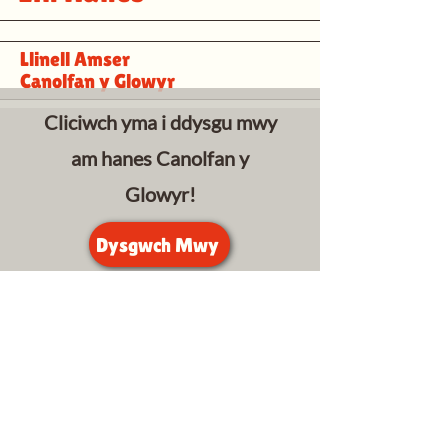
Llinell Amser
Canolfan y Glowyr
Cliciwch yma i ddysgu mwy
am hanes Canolfan y
Glowyr!
Dysgwch Mwy
Canolfan Glowyr Caerffili
Heol Watford, Caerffili CF83 1BJ