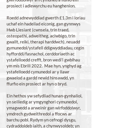
prosiect i adlewyrchu eu hanghenion.
Roedd adnewyddiad gwerth £1.3m i loriau
uchaf ein hadeilad eiconig, gan gynnwys
Hwb Llesiant (cwnsela, trin traed,
osteopathi, adweitheg, aciwbigo, trin
gwallt, reiki, therapi harddwch), neuadd
gymunedol/ystafell ddigwyddiadau, cegin
hyfforddi/fasnachol, cerddoriaeth ac
ystafelloedd crefft, bron wedi'i gwblhau
ym mis Ebrill 2022. Mae hyn, ynghyd ag
ystafelloedd cymunedol ar y llawr
gwaelod a gardd newid hinsawdd, yn
ffurfio ein prosiect ar hyn o bryd.
Ein hethos yw sefydliad hunan-gynhaliol,
yn seiliedig ar ymgynghori cymunedol,
ymagwedd a arweinir gan wirfoddolwyr,
ymdrech gydweithredol a ffocws ar
barchu pobl. Rydym yn cefnogi dysgu,
cydraddoldeb iaith, a chynwysoldeb; yn