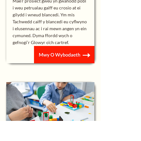
Mae’r prosiect gweu yn gwahodd pobl
i weu petrualau gaiff eu crosio at ei
gilydd i wneud blancedi. Ym mis
Tachwedd caiff y blancedi eu cyflwyno
i elusennau ac i rai mewn angen yn ein
cymuned. Dyma ffordd wych o
gefnogi’r Glowyr o’ch cartref.