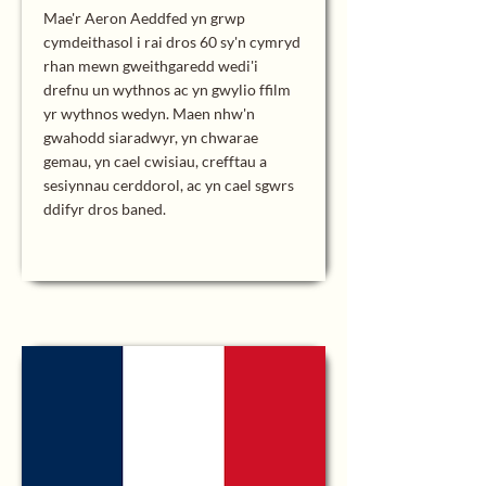
Mae'r Aeron Aeddfed yn grwp
cymdeithasol i rai dros 60 sy'n cymryd
rhan mewn gweithgaredd wedi'i
drefnu un wythnos ac yn gwylio ffilm
yr wythnos wedyn. Maen nhw'n
gwahodd siaradwyr, yn chwarae
gemau, yn cael cwisiau, crefftau a
sesiynnau cerddorol, ac yn cael sgwrs
ddifyr dros baned.