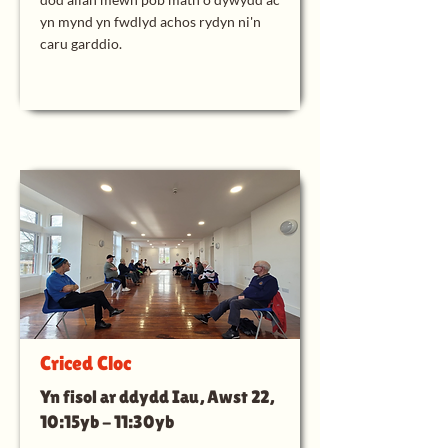
yn mynd yn fwdlyd achos rydyn ni'n
caru garddio.
Criced Cloc
Yn fisol ar ddydd Iau, Awst 22,
10:15yb - 11:30yb