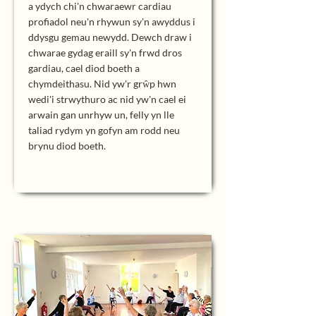
a ydych chi'n chwaraewr cardiau
profiadol neu'n rhywun sy'n awyddus i
ddysgu gemau newydd. Dewch draw i
chwarae gydag eraill sy'n frwd dros
gardiau, cael diod boeth a
chymdeithasu. Nid yw'r grŵp hwn
wedi'i strwythuro ac nid yw'n cael ei
arwain gan unrhyw un, felly yn lle
taliad rydym yn gofyn am rodd neu
brynu diod boeth.