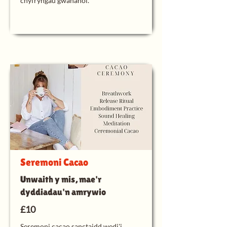
chyfryngau gwahanol.
Seremoni Cacao
Unwaith y mis, mae'r
dyddiadau'n amrywio
£10
Seremoni cacao sanctaidd wedi'i