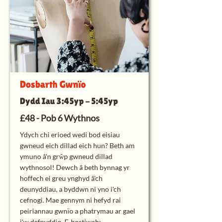
Dosbarth Gwnïo
Dydd Iau 3:45yp - 5:45yp
£48 - Pob 6 Wythnos
Ydych chi erioed wedi bod eisiau
gwneud eich dillad eich hun? Beth am
ymuno â'n grŵp gwneud dillad
wythnosol! Dewch â beth bynnag yr
hoffech ei greu ynghyd â'ch
deunyddiau, a byddwn ni yno i'ch
cefnogi. Mae gennym ni hefyd rai
peiriannau gwnïo a phatrymau ar gael
i'w defnyddio. E-bostiwch: