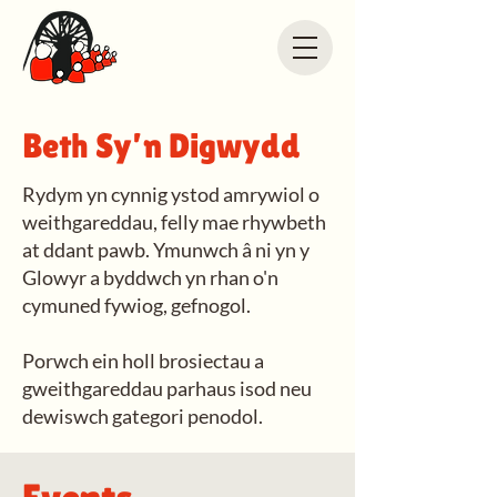
Beth Sy’n Digwydd
Rydym yn cynnig ystod amrywiol o
weithgareddau, felly mae rhywbeth
at ddant pawb. Ymunwch â ni yn y
Glowyr a byddwch yn rhan o'n
cymuned fywiog, gefnogol.
Porwch ein holl brosiectau a
gweithgareddau parhaus isod neu
dewiswch gategori penodol.