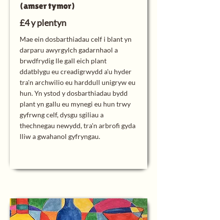
(amser tymor)
£4 y plentyn
Mae ein dosbarthiadau celf i blant yn
darparu awyrgylch gadarnhaol a
brwdfrydig lle gall eich plant
ddatblygu eu creadigrwydd a'u hyder
tra'n archwilio eu harddull unigryw eu
hun. Yn ystod y dosbarthiadau bydd
plant yn gallu eu mynegi eu hun trwy
gyfrwng celf, dysgu sgiliau a
thechnegau newydd, tra'n arbrofi gyda
lliw a gwahanol gyfryngau.