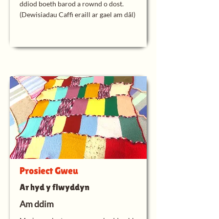
ddiod boeth barod a rownd o dost.
(Dewisiadau Caffi eraill ar gael am dâl)
Prosiect Gweu
Ar hyd y flwyddyn
Am ddim