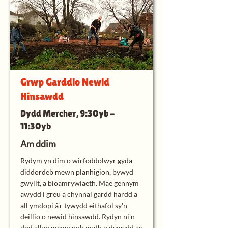
Grwp Garddio Newid
Hinsawdd
Dydd Mercher, 9:30yb -
11:30yb
Am ddim
Rydym yn dîm o wirfoddolwyr gyda
diddordeb mewn planhigion, bywyd
gwyllt, a bioamrywiaeth. Mae gennym
awydd i greu a chynnal gardd hardd a
all ymdopi â'r tywydd eithafol sy'n
deillio o newid hinsawdd. Rydyn ni'n
dod allan mewn pob math o dywydd ac