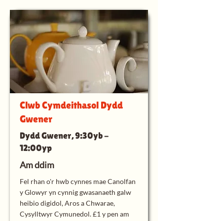
Clwb Cymdeithasol Dydd
Gwener
Dydd Gwener, 9:30yb -
12:00yp
Am ddim
Fel rhan o'r hwb cynnes mae Canolfan
y Glowyr yn cynnig gwasanaeth galw
heibio digidol, Aros a Chwarae,
Cysylltwyr Cymunedol. £1 y pen am