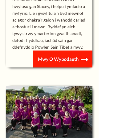
hwyluso gan Stacey, i helpu i ymlacio a
myfyrio. Lle i gysylltu â'n byd mewnol
ac agor chakra'r galon i wahodd cariad
a thosturi i mewn. Byddaf yn eich
tywys trwy ymarferion gwaith anadl,
defod rhyddhau, iachâd sain gan
ddefnyddio Powlen Sain Tibet a mwy.