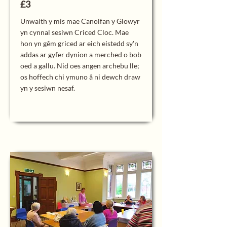
£3
Unwaith y mis mae Canolfan y Glowyr
yn cynnal sesiwn Criced Cloc. Mae
hon yn gêm griced ar eich eistedd sy'n
addas ar gyfer dynion a merched o bob
oed a gallu. Nid oes angen archebu lle;
os hoffech chi ymuno â ni dewch draw
yn y sesiwn nesaf.