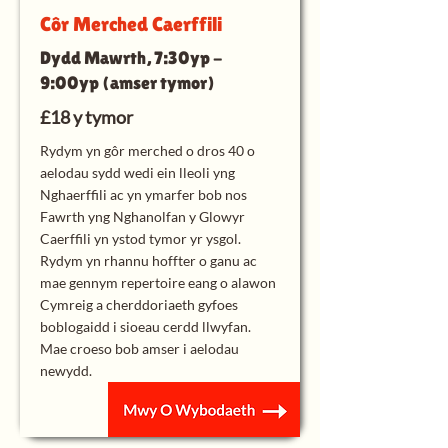
Côr Merched Caerffili
Dydd Mawrth, 7:30yp -
9:00yp (amser tymor)
£18 y tymor
Rydym yn gôr merched o dros 40 o
aelodau sydd wedi ein lleoli yng
Nghaerffili ac yn ymarfer bob nos
Fawrth yng Nghanolfan y Glowyr
Caerffili yn ystod tymor yr ysgol.
Rydym yn rhannu hoffter o ganu ac
mae gennym repertoire eang o alawon
Cymreig a cherddoriaeth gyfoes
boblogaidd i sioeau cerdd llwyfan.
Mae croeso bob amser i aelodau
newydd.