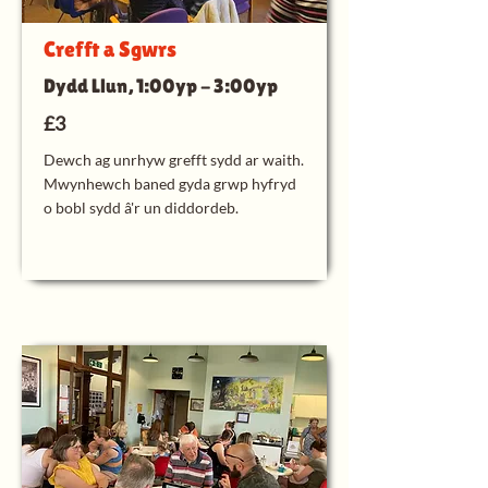
Crefft a Sgwrs
Dydd Llun, 1:00yp - 3:00yp
£3
Dewch ag unrhyw grefft sydd ar waith.
Mwynhewch baned gyda grwp hyfryd
o bobl sydd â'r un diddordeb.