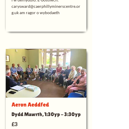
carysward@caerphillyminerscentre.or
g.uk
am ragor o wybodaeth
Aeron Aeddfed
Dydd Mawrth, 1:30yp - 3:30yp
£3