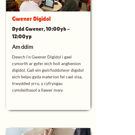
Gwener Digidol
Dydd Gwener, 10:00yb -
12:00yp
Am ddim
Dewch i'n Gwener Digidol i gael
cymorth ar gyfer eich holl anghenion
digidol. Gall ein gwirfoddolwyr digidol
eich helpu gyda materion fel cael visa,
trwydded yrru, y cyfryngau
cymdeithasol a llawer mwy.