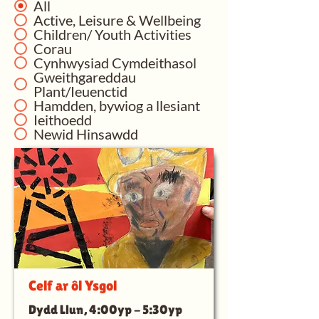
All
Active, Leisure & Wellbeing
Children/ Youth Activities
Corau
Cynhwysiad Cymdeithasol
Gweithgareddau
Plant/Ieuenctid
Hamdden, bywiog a llesiant
Ieithoedd
Newid Hinsawdd
Celf ar ôl Ysgol
Dydd Llun, 4:00yp - 5:30yp