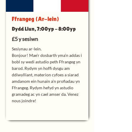
Ffrangeg (Ar-lein)
Dydd Llun, 7:00yp - 8:00yp
£5 y sesiwn
Sesiynau ar-lein.
Bonjour! Mae'r dosbarth yma'n addas i
bobl sy wedi astudio peth Ffrangeg yn
barod. Rydym yn hoffi dysgu am
ddiwylliant, materion cyfoes a siarad
amdanom ein hunain a'n profiadau yn
Ffrangeg. Rydym hefyd yn astudio
gramadeg ac yn cael amser da. Venez
nous joindre!