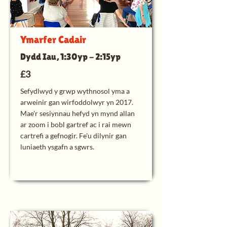
Ymarfer Cadair
Dydd Iau, 1:30yp - 2:15yp
£3
Sefydlwyd y grwp wythnosol yma a
arweinir gan wirfoddolwyr yn 2017.
Mae'r sesiynnau hefyd yn mynd allan
ar zoom i bobl gartref ac i rai mewn
cartrefi a gefnogir. Fe'u dilynir gan
luniaeth ysgafn a sgwrs.