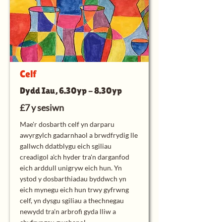
Celf
Dydd Iau, 6.30yp - 8.30yp
£7 y sesiwn
Mae'r dosbarth celf yn darparu
awyrgylch gadarnhaol a brwdfrydig lle
gallwch ddatblygu eich sgiliau
creadigol a'ch hyder tra'n darganfod
eich arddull unigryw eich hun. Yn
ystod y dosbarthiadau byddwch yn
eich mynegu eich hun trwy gyfrwng
celf, yn dysgu sgiliau a thechnegau
newydd tra'n arbrofi gyda lliw a