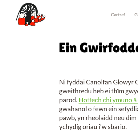
Cartref
G
Ein Gwirfodd
Ni fyddai Canolfan Glowyr Ca
gweithredu heb ei thîm gwy
parod.
Hoffech chi ymuno â 
gwahanol o fewn ein sefydli
pawb, yn rheolaidd neu dim
ychydig oriau i'w sbario.