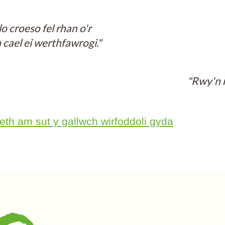
 croeso fel rhan o'r
 cael ei werthfawrogi."
"Rwy'n 
th am sut y gallwch wirfoddoli gyda