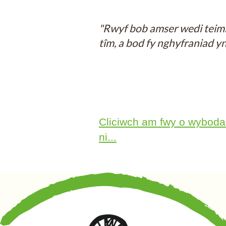
"Rwyf bob amser wedi teimlo
tîm, a bod fy nghyfraniad yn
Cliciwch am fwy o wybodae
ni...