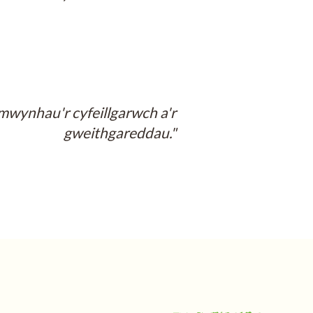
mwynhau'r cyfeillgarwch a'r
gweithgareddau."