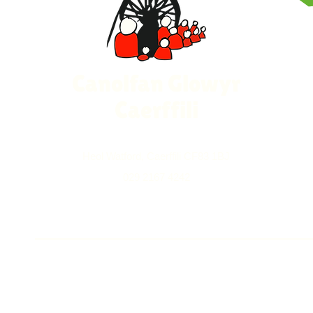
Canolfan Glowyr
Caerffili
Heol Watford, Caerffili CF83 1BJ
029 2167 4242