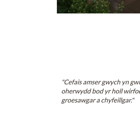
"Cefais amser gwych yn gwi
oherwydd bod yr holl wirfod
groesawgar a chyfeillgar."