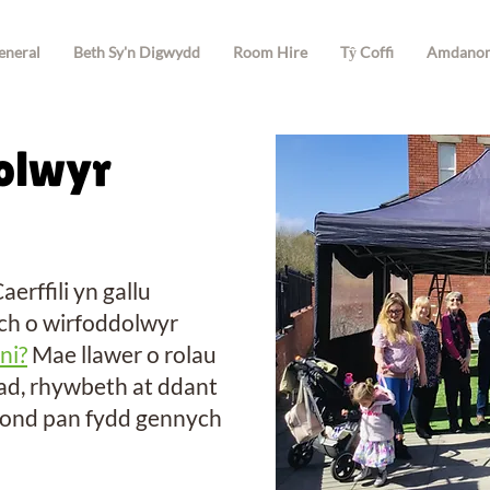
eneral
Beth Sy'n Digwydd
Room Hire
Tŷ Coffi
Amdano
olwyr
erffili yn gallu
ch o wirfoddolwyr
ni?
Mae llawer o rolau
ad, rhywbeth at ddant
 ond pan fydd gennych