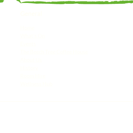
General
Home
What's On
Events
The Beech Tree Coffee House
About Us
History
Room Hire
Wellness Hub