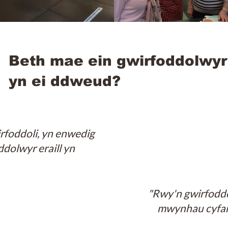
Beth mae ein gwirfoddolwyr
yn ei ddweud?
rfoddoli, yn enwedig
dolwyr eraill yn
"Rwy'n gwirfoddo
mwynhau cyfarf