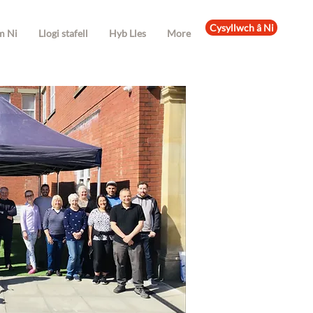
Cysyllwch â Ni
m Ni
Llogi stafell
Hyb Lles
More