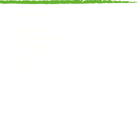
Support Us
Support Us
Volunteer with Us
Membership
Trustees
Staff
Policies