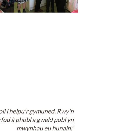
li i helpu'r gymuned. Rwy'n
od â phobl a gweld pobl yn
mwynhau eu hunain."